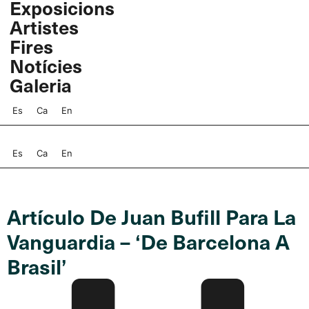
Exposicions
Vés
Artistes
al
contingut
Fires
Notícies
Galeria
Es
Ca
En
Es
Ca
En
Artículo De Juan Bufill Para La
Vanguardia – ‘De Barcelona A
Brasil’