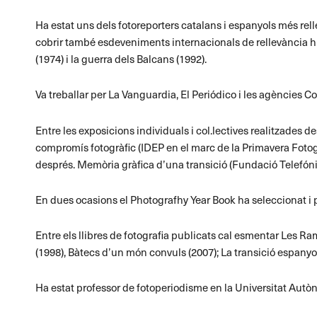
Ha estat uns dels fotoreporters catalans i espanyols més relle
cobrir també esdeveniments internacionals de rellevància hist
(1974) i la guerra dels Balcans (1992).
Va treballar per La Vanguardia, El Periódico i les agències 
Entre les exposicions individuals i col.lectives realitzades d
compromís fotogràfic (IDEP en el marc de la Primavera Fotogra
després. Memòria gràfica d’una transició (Fundació Telefó
En dues ocasions el Photografhy Year Book ha seleccionat i pub
Entre els llibres de fotografia publicats cal esmentar Les Ramb
(1998), Bàtecs d’un món convuls (2007); La transició espanyo
Ha estat professor de fotoperiodisme en la Universitat Autò