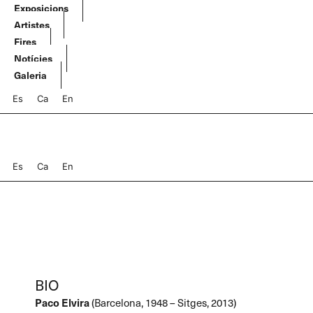
Vés
Exposicions
al
Artistes
contingut
Fires
Notícies
Galeria
Es
Ca
En
Es
Ca
En
BIO
Paco Elvira
(Barcelona, 1948 – Sitges, 2013)