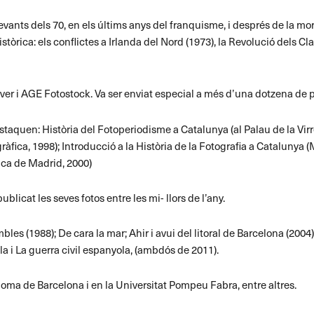
vants dels 70, en els últims anys del franquisme, i després de la mor
òrica: els conflictes a Irlanda del Nord (1973), la Revolució dels Cl
Cover i AGE Fotostock. Va ser enviat especial a més d’una dotzena de p
estaquen: Història del Fotoperiodisme a Catalunya (al Palau de la Virr
̀fica, 1998); Introducció a la Història de la Fotografia a Catalunya 
nica de Madrid, 2000)
licat les seves fotos entre les mi- llors de l’any.
les (1988); De cara la mar; Ahir i avui del litoral de Barcelona (2004)
la i La guerra civil espanyola, (ambdós de 2011).
noma de Barcelona i en la Universitat Pompeu Fabra, entre altres.