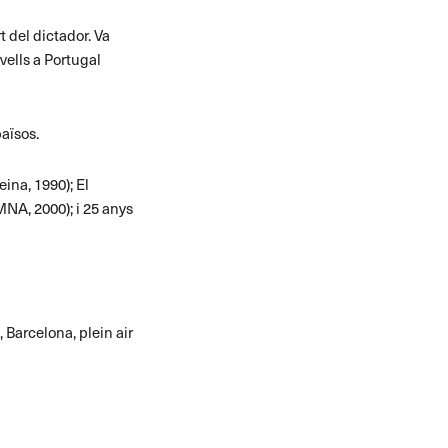
t del dictador. Va
avells a Portugal
aïsos.
eina, 1990); El
(MNA, 2000); i 25 anys
, Barcelona, plein air