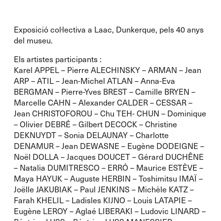
Exposició col·lectiva a Laac, Dunkerque, pels 40 anys
del museu.
Els artistes participants :
Karel APPEL – Pierre ALECHINSKY – ARMAN – Jean
ARP – ATIL – Jean-Michel ATLAN – Anna-Eva
BERGMAN – Pierre-Yves BREST – Camille BRYEN –
Marcelle CAHN – Alexander CALDER – CESSAR –
Jean CHRISTOFOROU – Chu TEH- CHUN – Dominique
– Olivier DEBRÉ – Gilbert DECOCK – Christine
DEKNUYDT – Sonia DELAUNAY – Charlotte
DENAMUR – Jean DEWASNE – Eugène DODEIGNE –
Noël DOLLA – Jacques DOUCET – Gérard DUCHÊNE
– Natalia DUMITRESCO – ERRÓ – Maurice ESTÈVE –
Maya HAYUK – Auguste HERBIN – Toshimitsu IMAÏ –
Joëlle JAKUBIAK – Paul JENKINS – Michèle KATZ –
Farah KHELIL – Ladisles KIJNO – Louis LATAPIE –
Eugène LEROY – Aglaé LIBERAKI – Ludovic LINARD –