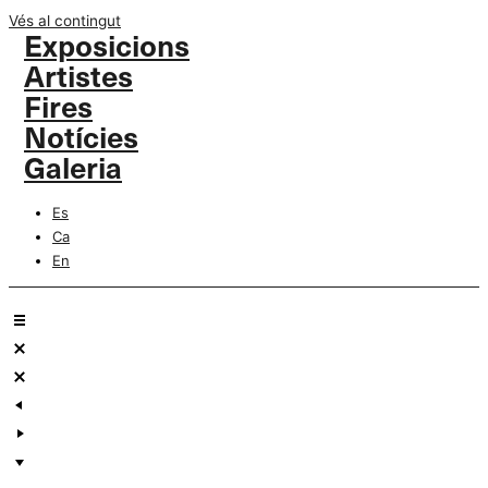
Vés al contingut
Exposicions
Artistes
Fires
Notícies
Galeria
Es
Ca
En