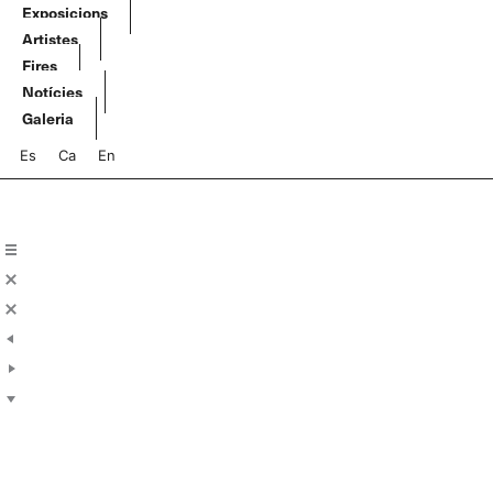
Vés
Exposicions
al
Artistes
contingut
Fires
Notícies
Galeria
Es
Ca
En