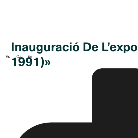
Inauguració De L’expos
1991)»
Es
Ca
En