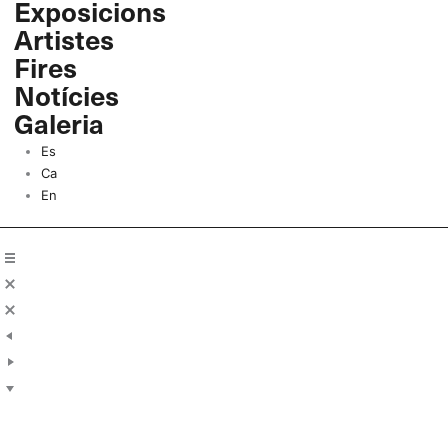
Exposicions
Vés
Artistes
al
contingut
Fires
Notícies
Galeria
Es
Ca
En