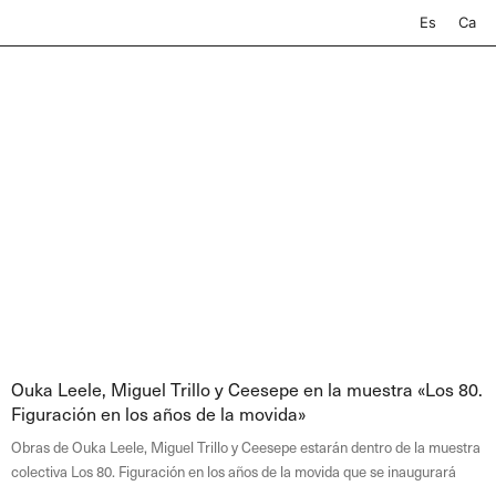
Ir
Es
Ca
al
contenido
Página
Página
Página
Página
Página
Página
Página
Página
Página
Página
Ouka Leele, Miguel Trillo y Ceesepe en la muestra «Los 80.
Figuración en los años de la movida»
Obras de Ouka Leele, Miguel Trillo y Ceesepe estarán dentro de la muestra
colectiva Los 80. Figuración en los años de la movida que se inaugurará