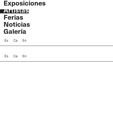
Exposiciones
Ir
Artistas
al
contenido
Ferias
Noticias
Galería
Es
Ca
En
Es
Ca
En