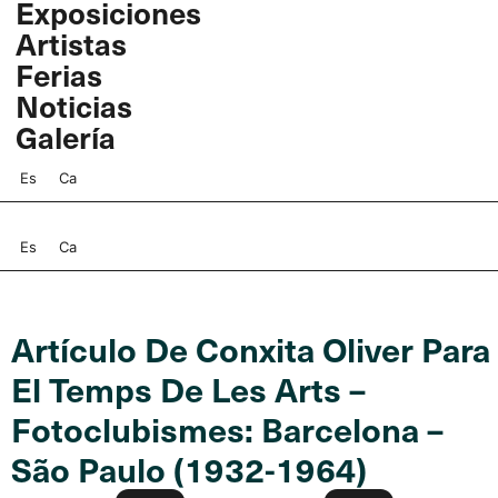
Exposiciones
Ir
Artistas
al
contenido
Ferias
Noticias
Galería
Es
Ca
Es
Ca
Artículo De Conxita Oliver Para
El Temps De Les Arts –
Fotoclubismes: Barcelona –
São Paulo (1932-1964)