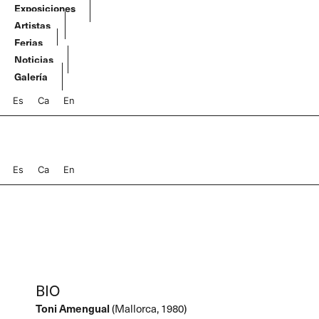
Ir
Exposiciones
al
Artistas
contenido
Ferias
Noticias
Galería
Es
Ca
En
Es
Ca
En
BIO
Toni Amengual
(Mallorca, 1980)