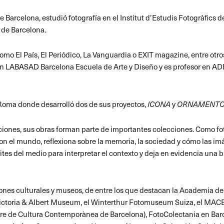
 Barcelona, estudió fotografía en el Institut d’Estudis Fotogràfics 
 de Barcelona.
mo El País, El Periódico, La Vanguardia o EXIT magazine, entre otro
 en LABASAD Barcelona Escuela de Arte y Diseño y es profesor en A
Roma donde desarrolló dos de sus proyectos,
ICONA
y
ORNAMENT
ciones, sus obras forman parte de importantes colecciones. Como fot
on el mundo, reflexiona sobre la memoria, la sociedad y cómo las i
mites del medio para interpretar el contexto y deja en evidencia un
iones culturales y museos, de entre los que destacan la Academia d
ictoria & Albert Museum, el Winterthur Fotomuseum Suiza, el MACB
tre de Cultura Contemporànea de Barcelona), FotoColectania en Bar