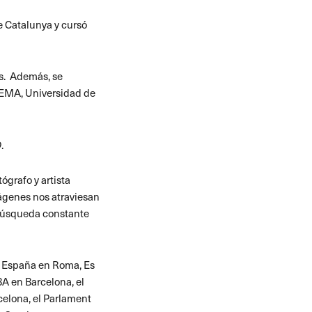
de Catalunya y cursó
s.
Además, se
DEMA, Universidad de
O
.
ógrafo y artista
mágenes nos atraviesan
a búsqueda constante
e España en Roma, Es
A en Barcelona, el
celona, el Parlament