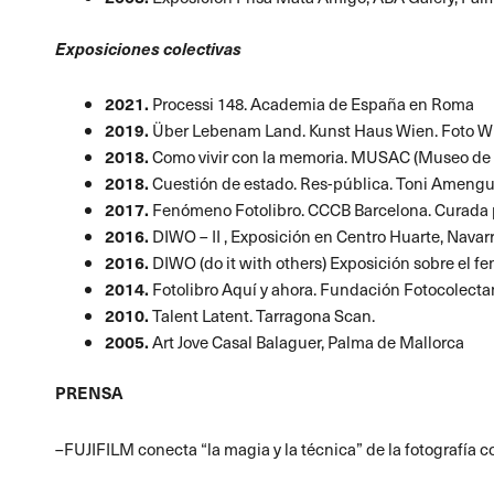
Exposiciones colectivas
2021.
Processi 148
. Academia de España en Roma
2019.
Über Lebenam Land. Kunst Haus Wien
. Foto W
2018.
Como vivir con la memoria. MUSAC
(Museo de 
2018.
Cuestión de estado. Res-públic
a. Toni Amengu
2017.
Fenómeno Fotolibro. CCCB Barcelona. Curada 
2016.
DIWO – II , Exposición en Centro Huarte, Navar
2016.
DIWO (do it with others) Exposición sobre el 
2014.
Fotolibro Aquí y ahora. Fundación Fotocolecta
2010.
Talent Latent. Tarragona Scan.
2005.
Art Jove Casal Balaguer, Palma de Mallorca
PRENSA
–
FUJIFILM conecta “la magia y la técnica” de la fotogra