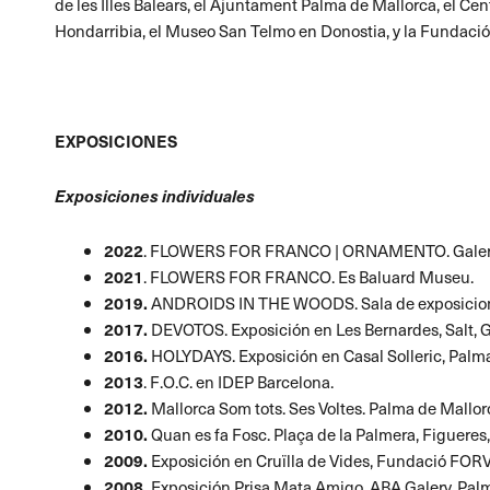
de les Illes Balears, el Ajuntament Palma de Mallorca, el 
Hondarribia, el Museo San Telmo en Donostia, y la Fundaci
EXPOSICIONES
Exposiciones individuales
2022
. FLOWERS FOR FRANCO | ORNAMENTO. Galerí
2021
.
FLOWERS FOR FRANCO
. Es Baluard Museu.
2019.
ANDROIDS IN THE WOODS. Sala de exposicione
2017.
DEVOTOS. Exposición en Les Bernardes, Salt, G
2016.
HOLYDAYS. Exposición en Casal Solleric, Palma
2013
. F.O.C. en IDEP Barcelona.
2012.
Mallorca Som tots. Ses Voltes. Palma de Mall
2010.
Quan es fa Fosc. Plaça de la Palmera, Figueres
2009.
Exposición en Cruïlla de Vides, Fundació FOR
2008.
Exposición Prisa Mata Amigo, ABA Galery, Pa