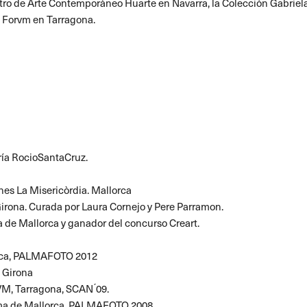
Centro de Arte Contemporáneo Huarte en Navarra, la Colección Gabrie
ó Forvm en Tarragona.
a RocioSantaCruz.
s La Misericòrdia.
Mallorca
irona. Curada por Laura Cornejo y Pere Parramon.
 de Mallorca y ganador del concurso Creart.
orca, PALMAFOTO 2012
, Girona
VM, Tarragona, SCAN ́09.
lma de Mallorca, PALMAFOTO 2008.