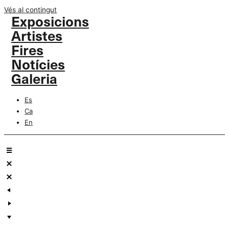
Vés al contingut
Exposicions
Artistes
Fires
Notícies
Galeria
Es
Ca
En