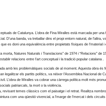
nceptuals de Catalunya. L’obra de Fina Miralles està marcada per una 
ficial. D’una banda, va treballar dins el propi entorn natural, de l’altra,
ue es doni una equivalència entre propietats físiques de l’material i e
a morta, Natures Naturals i Translacions” de 1974 i “Relacions” de 19
ablir relacions entre l’art conceptual i la tradició popular catalana .
nada amb les problemàtiques socials de al moment. Aquesta obra és fr
van legalitzar els partits polítics, va néixer l’Assemblea Nacional de 
ivil. L’obra de Miralles va cobrar una càrrega política molt més pronu
socials patriarcals, la mort o la violència.
a, revisant temes clàssics com el paisatge i el retrat. Realitza nombro
intura com una qüestió vivencial, a l’marge de l’mercat i dels circuits 