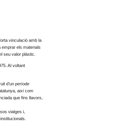
forta vinculació amb la
 va emprar els materials
l seu valor plàstic.
75. Al voltant
uit d’un període
Catalunya, així com
nciada que fins llavors,
sos viatges i,
institucionals.