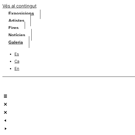
Vés al contingut
Exposicions
Artistes
Fires
Notícies
Galeria
Es
Ca
En