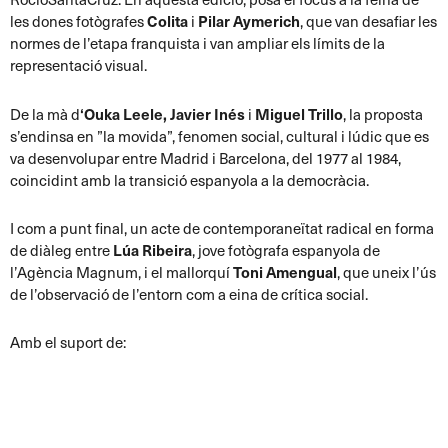
les dones fotògrafes
Colita
i
Pilar Aymerich
, que van desafiar les
normes de l’etapa franquista i van ampliar els límits de la
representació visual.
De la mà d
‘Ouka Leele
,
J
avier Inés
i
Miguel Trillo
, la proposta
s’endinsa en ”la movida”, fenomen social, cultural i lúdic que es
va desenvolupar entre Madrid i Barcelona, del 1977 al 1984,
coincidint amb la transició espanyola a la democràcia.
I com a punt final, un acte de contemporaneïtat radical en forma
de diàleg entre
Lúa Ribeira
, jove fotògrafa espanyola de
l’Agència Magnum, i el mallorquí
Toni Amengual
, que uneix l’ús
de l’observació de l’entorn com a eina de crítica social.
Amb el suport de: