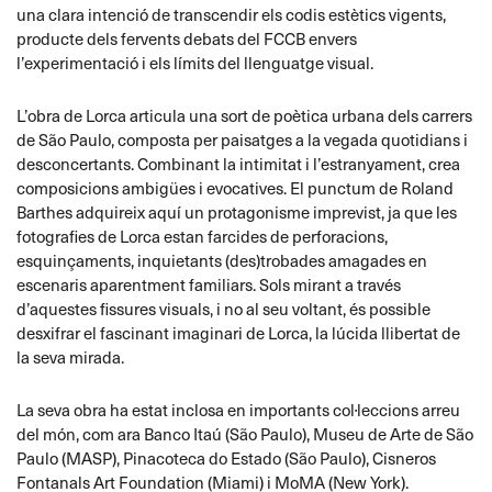
una clara intenció de transcendir els codis estètics vigents,
producte dels fervents debats del FCCB envers
l’experimentació i els límits del llenguatge visual.
L’obra de Lorca articula una sort de poètica urbana dels carrers
de São Paulo, composta per paisatges a la vegada quotidians i
desconcertants. Combinant la intimitat i l’estranyament, crea
composicions ambigües i evocatives. El punctum de Roland
Barthes adquireix aquí un protagonisme imprevist, ja que les
fotografies de Lorca estan farcides de perforacions,
esquinçaments, inquietants (des)trobades amagades en
escenaris aparentment familiars. Sols mirant a través
d’aquestes fissures visuals, i no al seu voltant, és possible
desxifrar el fascinant imaginari de Lorca, la lúcida llibertat de
la seva mirada.
La seva obra ha estat inclosa en importants col·leccions arreu
del món, com ara Banco Itaú (São Paulo), Museu de Arte de São
Paulo (MASP), Pinacoteca do Estado (São Paulo), Cisneros
Fontanals Art Foundation (Miami) i MoMA (New York).