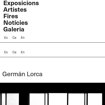
Exposicions
Vés
Artistes
al
contingut
Fires
Notícies
Galeria
Es
Ca
En
Es
Ca
En
Germán Lorca