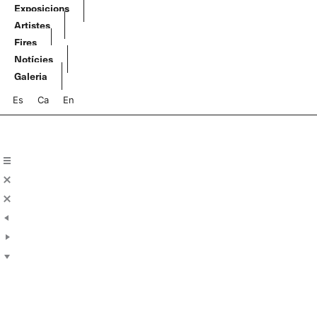
Vés
Exposicions
al
Artistes
contingut
Fires
Notícies
Galeria
Es
Ca
En