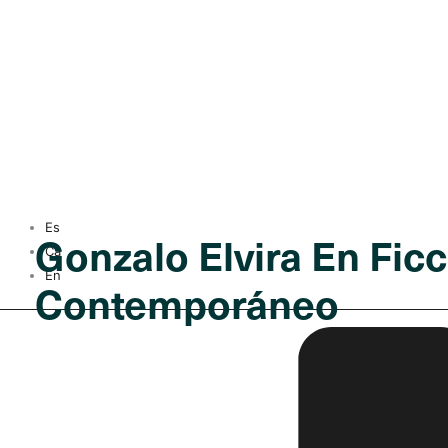
Es
Gonzalo Elvira En Ficc
Ca
En
Contemporáneo