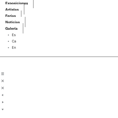
Ir
Exposiciones
al
Artistas
contenido
Ferias
Noticias
Galería
Es
Ca
En