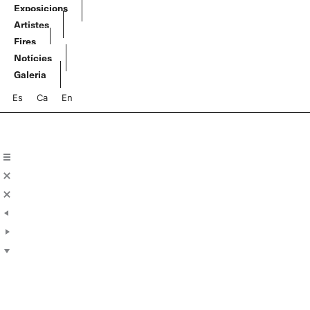
Vés
Exposicions
al
Artistes
contingut
Fires
Notícies
Galeria
Es
Ca
En