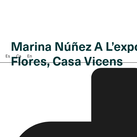
Marina Núñez A L’exp
Flores, Casa Vicens
Es
Ca
En