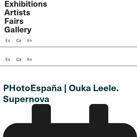
Exhibitions
Skip
Artists
to
content
Fairs
Gallery
Es
Ca
En
Es
Ca
En
PHotoEspaña | Ouka Leele.
Supernova