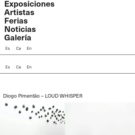
Exposiciones
Ir
Artistas
al
contenido
Ferias
Noticias
Galería
Es
Ca
En
Es
Ca
En
Diogo Pimentão – LOUD WHISPER