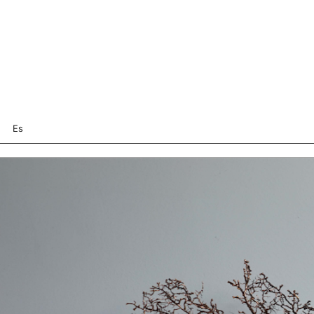
Es
Mayte Viera – IRREPETIBLE