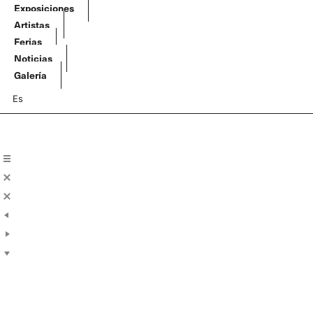
Ir
Exposiciones
al
Artistas
contenido
Ferias
Noticias
Galería
Es