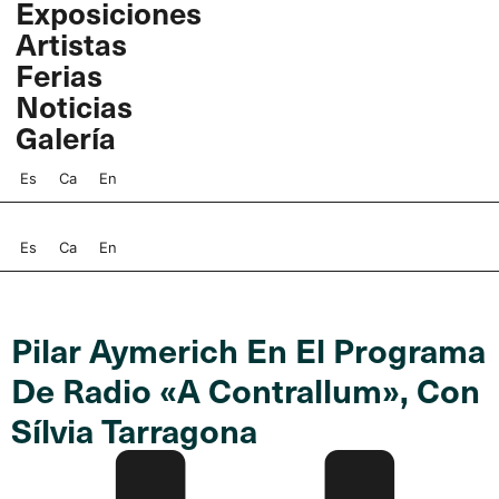
Exposiciones
Ir
Artistas
al
contenido
Ferias
Noticias
Galería
Es
Ca
En
Es
Ca
En
Pilar Aymerich En El Programa
De Radio «A Contrallum», Con
Sílvia Tarragona