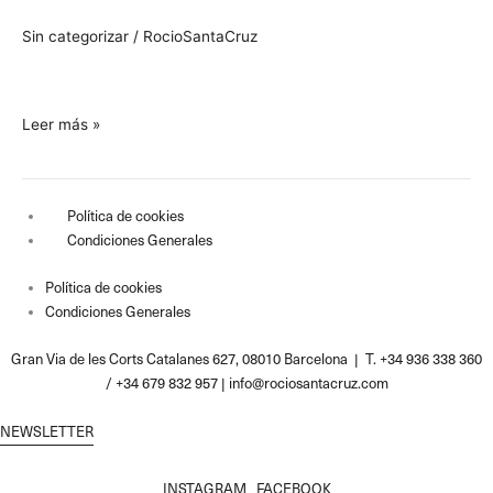
para
Sin categorizar
/
RocioSantaCruz
Blanco,
Negro
y
Magenta.
Leer más »
La
Revista.
Nº
Política de cookies
16
Condiciones Generales
Política de cookies
Condiciones Generales
Gran Via de les Corts Catalanes 627, 08010 Barcelona | T. +34 936 338 360
/ +34 679 832 957 |
info@rociosantacruz.com
NEWSLETTER
INSTAGRAM
FACEBOOK