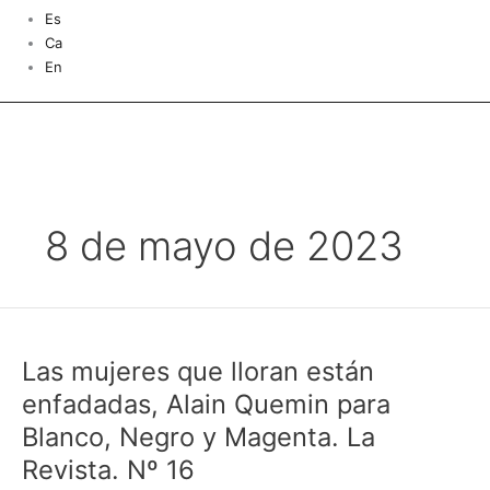
Es
Ca
En
8 de mayo de 2023
Las
mujeres
Las mujeres que lloran están
que
lloran
enfadadas, Alain Quemin para
están
Blanco, Negro y Magenta. La
enfadadas,
Revista. Nº 16
Alain
Quemin