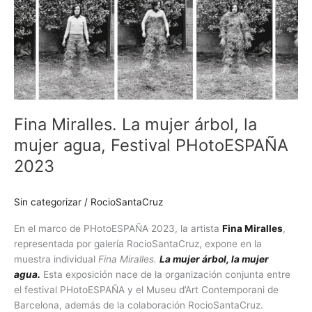
Miralles.
La
mujer
árbol,
la
mujer
agua,
Festival
Fina Miralles. La mujer árbol, la
PHotoESPAÑA
mujer agua, Festival PHotoESPAÑA
2023
2023
Sin categorizar
/
RocioSantaCruz
En el marco de PHotoESPAÑA 2023, la artista
Fina Miralles
,
representada por galería RocioSantaCruz, expone en la
muestra individual
Fina Miralles.
La mujer árbol, la mujer
agua.
Esta exposición nace de la organización conjunta entre
el festival PHotoESPAÑA y el Museu d’Art Contemporani de
Barcelona, además de la colaboración RocioSantaCruz.