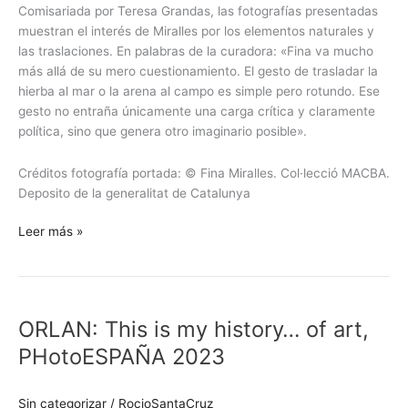
Comisariada por Teresa Grandas, las fotografías presentadas
muestran el interés de Miralles por los elementos naturales y
las traslaciones. En palabras de la curadora: «Fina va mucho
más allá de su mero cuestionamiento. El gesto de trasladar la
hierba al mar o la arena al campo es simple pero rotundo. Ese
gesto no entraña únicamente una carga crítica y claramente
política, sino que genera otro imaginario posible».
Créditos fotografía portada: © Fina Miralles. Col·lecció MACBA.
Deposito de la generalitat de Catalunya
Leer más »
ORLAN:
This
ORLAN: This is my history… of art,
is
my
PHotoESPAÑA 2023
history…
of
Sin categorizar
/
RocioSantaCruz
art,