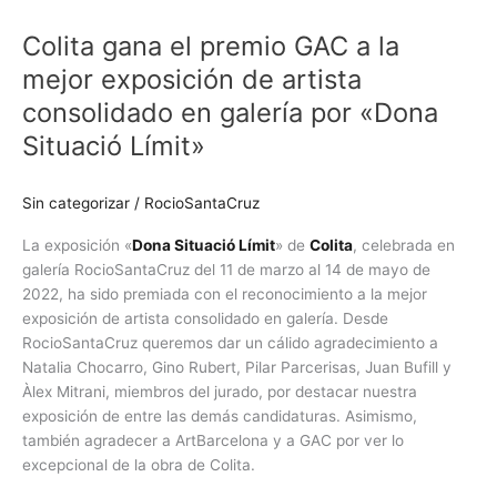
gana
Colita gana el premio GAC a la
el
premio
mejor exposición de artista
GAC
consolidado en galería por «Dona
a
Situació Límit»
la
mejor
exposición
Sin categorizar
/
RocioSantaCruz
de
artista
La exposición «
Dona Situació Límit
» de
Colita
, celebrada en
consolidado
galería RocioSantaCruz del 11 de marzo al 14 de mayo de
en
2022, ha sido premiada con el reconocimiento a la mejor
galería
exposición de artista consolidado en galería. Desde
por
RocioSantaCruz queremos dar un cálido agradecimiento a
«Dona
Natalia Chocarro, Gino Rubert, Pilar Parcerisas, Juan Bufill y
Situació
Àlex Mitrani, miembros del jurado, por destacar nuestra
Límit»
exposición de entre las demás candidaturas. Asimismo,
también agradecer a ArtBarcelona y a GAC por ver lo
excepcional de la obra de Colita.