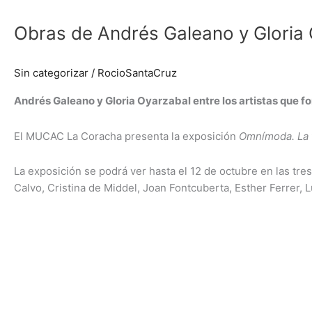
de
Obras de Andrés Galeano y Gloria 
Andrés
Galeano
y
Sin categorizar
/
RocioSantaCruz
Gloria
Oyarzabal
Andrés Galeano y Gloria Oyarzabal entre los artistas que f
en
la
El MUCAC La Coracha presenta la exposición
Omnímoda. La f
exposición
Omnímoda.
La exposición se podrá ver hasta el 12 de octubre en las tr
La
Calvo, Cristina de Middel, Joan Fontcuberta, Esther Ferrer, 
fotografía
como
display