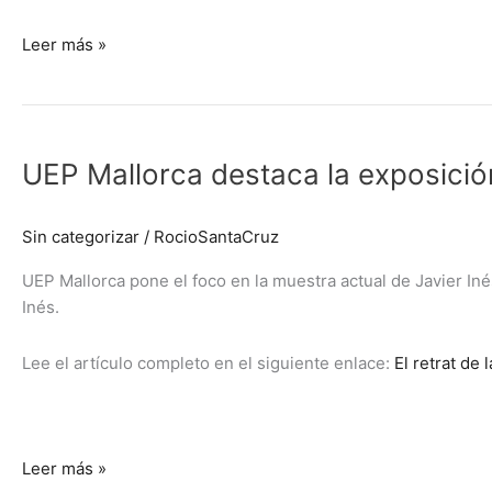
Leer más »
UEP
Mallorca
UEP Mallorca destaca la exposición
destaca
la
exposición
Sin categorizar
/
RocioSantaCruz
de
Javier
UEP Mallorca pone el foco en la muestra actual de Javier Iné
Inés
Inés.
en
Pollença
Lee el artículo completo en el siguiente enlace:
El retrat de 
Leer más »