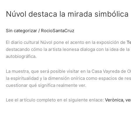
destaca
Núvol destaca la mirada simbólica
la
mirada
simbólica
Sin categorizar
/
RocioSantaCruz
de
Teresa
El diario cultural Núvol pone el acento en la exposición de
T
Gancedo
destacando cómo la artista leonesa dialoga con la idea de la
en
autobiográfica.
la
Fundació
La muestra, que será posible visitar en la Casa Vayreda de O
Vayreda
la espiritualidad y la dimensión onírica como espacios de resi
cuestionar qué significa realmente ver.
Lee el artículo completo en el siguiente enlace:
Verònica, ver