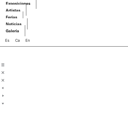
Ir
Exposiciones
al
Artistas
contenido
Ferias
Noticias
Galería
Es
Ca
En