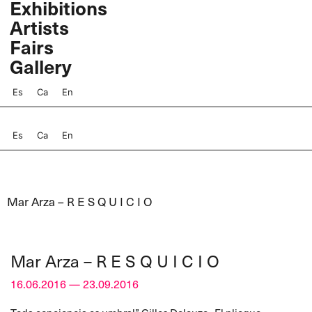
Exhibitions
Skip
Artists
to
content
Fairs
Gallery
Es
Ca
En
Es
Ca
En
Mar Arza – R E S Q U I C I O
Mar Arza – R E S Q U I C I O
16.06.2016 — 23.09.2016