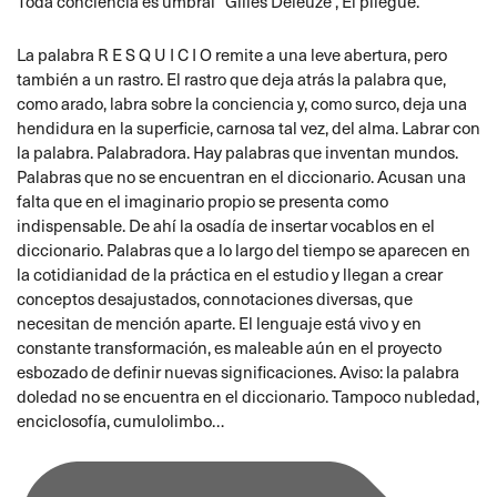
Toda conciencia es umbral” Gilles Deleuze , El pliegue.
La palabra R E S Q U I C I O remite a una leve abertura, pero
también a un rastro. El rastro que deja atrás la palabra que,
como arado, labra sobre la conciencia y, como surco, deja una
hendidura en la superficie, carnosa tal vez, del alma. Labrar con
la palabra. Palabradora. Hay palabras que inventan mundos.
Palabras que no se encuentran en el diccionario. Acusan una
falta que en el imaginario propio se presenta como
indispensable. De ahí la osadía de insertar vocablos en el
diccionario. Palabras que a lo largo del tiempo se aparecen en
la cotidianidad de la práctica en el estudio y llegan a crear
conceptos desajustados, connotaciones diversas, que
necesitan de mención aparte. El lenguaje está vivo y en
constante transformación, es maleable aún en el proyecto
esbozado de definir nuevas significaciones. Aviso: la palabra
doledad no se encuentra en el diccionario. Tampoco nubledad,
enciclosofía, cumulolimbo…