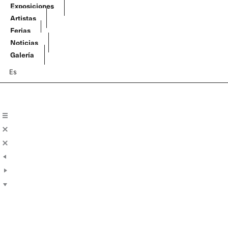
Ir
Exposiciones
al
Artistas
contenido
Ferias
Noticias
Galería
Es