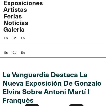
Exposiciones
Ir
Artistas
al
contenido
Ferias
Noticias
Galería
Es
Ca
En
Es
Ca
En
La Vanguardia Destaca La
Nueva Exposición De Gonzalo
Elvira Sobre Antoni Martí I
Franquès