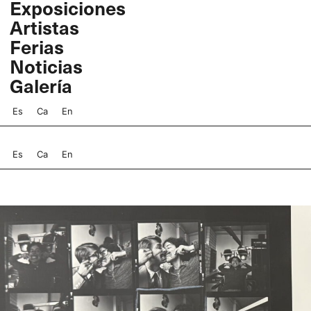
Exposiciones
Ir
Artistas
al
contenido
Ferias
Noticias
Galería
Es
Ca
En
Es
Ca
En