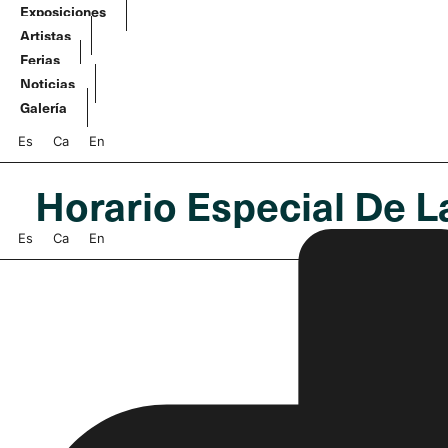
Ir
Exposiciones
al
Artistas
contenido
Ferias
Noticias
Galería
Es
Ca
En
Horario Especial De L
Es
Ca
En